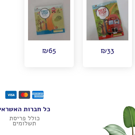
₪
65
₪
33
כל חברות האשראי
כולל פריסת
תשלומים