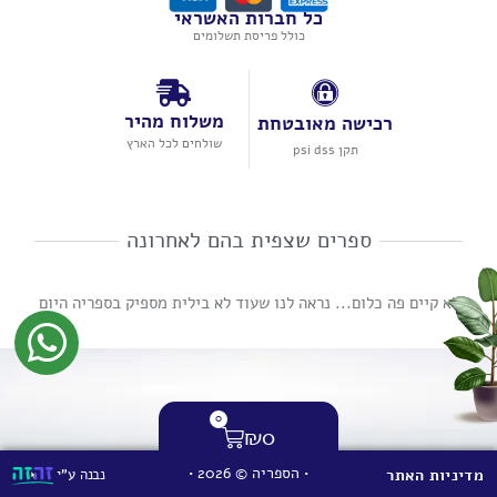
כל חברות האשראי
כולל פריסת תשלומים
משלוח מהיר
רכישה מאובטחת
שולחים לכל הארץ
תקן psi dss
ספרים שצפית בהם לאחרונה
לא קיים פה כלום... נראה לנו שעוד לא בילית מספיק בספריה היום
0
₪
0
• הספריה © 2026 •
נבנה ע"י
מדיניות האתר