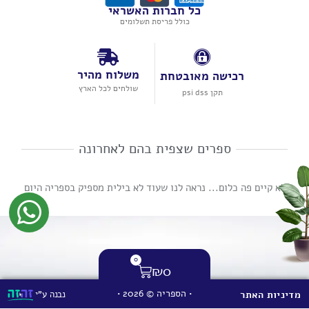
כל חברות האשראי
כולל פריסת תשלומים
משלוח מהיר
רכישה מאובטחת
שולחים לכל הארץ
תקן psi dss
ספרים שצפית בהם לאחרונה
לא קיים פה כלום... נראה לנו שעוד לא בילית מספיק בספריה היום
0
₪
0
• הספריה © 2026 •
נבנה ע"י
מדיניות האתר