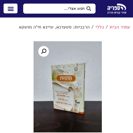
עמוד הבית
/
כללי
/ הרבניות: סטערנא, שיינא חי'ה מושקא