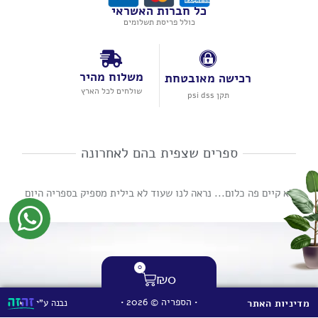
כל חברות האשראי
כולל פריסת תשלומים
משלוח מהיר
רכישה מאובטחת
שולחים לכל הארץ
תקן psi dss
ספרים שצפית בהם לאחרונה
לא קיים פה כלום... נראה לנו שעוד לא בילית מספיק בספריה היום
0
₪
0
• הספריה © 2026 •
נבנה ע"י
מדיניות האתר