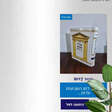
במבצע!
₪
17
₪
20
מחזור לחג השבועות
עדות...
הוספה לסל