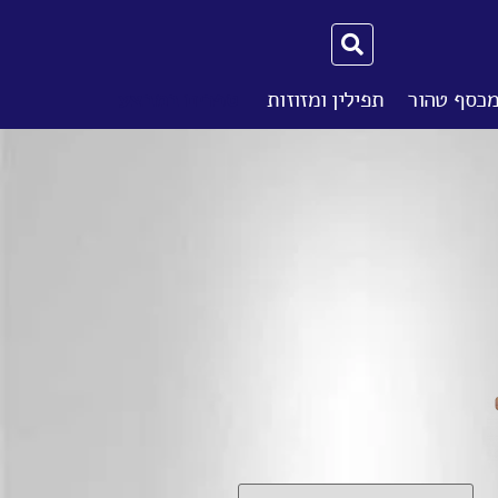
מכסף טהור
תפילין ומזוזות
ספרים במבצע